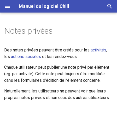
Manuel du logiciel Chill
T
y
Notes privées
Généralités sur les parcours
Fonctionnement
Généralités
p
e
Actions d'accompagnement
Signatures
Exports liés aux usagers
Des notes privées peuvent être créés pour les
activités
,
t
les
actions sociales
et les rendez-vous.
Réassigner les parcours
Exports liés aux échanges
o
Chaque utilisateur peut publier une note privé par élément
Exports liés aux parcours
(eg. par activité). Cette note peut toujours être modifiée
s
dans les formulaires d’édition de l’élément concerné.
t
Exports liés aux actions
Naturellement, les utilisateurs ne peuvent voir que leurs
a
sociales
propres notes privées et non ceux des autres utilisateurs.
r
Exports liés aux évaluations
t