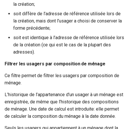
la création;
Regroupements liés aux
soit diffère de l’adresse de référence utilisée lors de
usagers
la création, mais dont l’usager a choisi de conserver la
forme précédente;
Grouper les usagers par
composition familiale
soit est identique à l’adresse de référence utilisée lors
de la création (ce qui est le cas de la plupart des
Grouper les usagers par
adresses).
genre
Filtrer les usagers par composition de ménage
Grouper les usagers par
Ce filtre permet de filtrer les usagers par composition de
nationalité
ménage.
Grouper les usagers par
L’historique de l’appartenance d’un usager à un ménage est
pays de naissance
enregistrée, de même que l’historique des compositions
de ménage. Une date de calcul est introduite: elle permet
Grouper les usagers par
de calculer la composition du ménage à la date donnée.
position dans le ménage
Seuls les usagers qui appartiennent à un ménage dont la