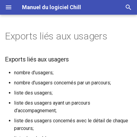
Manuel du logiciel Chill
T
y
Exports liés aux usagers
Généralités sur les parcours
Fonctionnement
Exports liés aux usagers
p
e
Actions d'accompagnement
Signatures
Filtres liés aux usagers
Exports liés aux usagers
t
Réassigner les parcours
Filtrer les usagers ayant été
nombre d’usagers;
o
associés à un échange au
nombre d’usagers concernés par un parcours;
cours de la période
s
liste des usagers;
t
Filtrer les usagers par
liste des usagers ayant un parcours
comparaison avec l’adresse
a
d’accompagnement;
de référence
r
liste des usagers concernés avec le détail de chaque
parcours;
t
Filtrer les usagers par