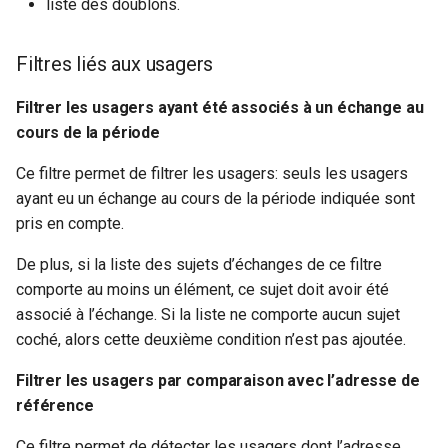
composition de ménage
liste des doublons.
s
e
Filtrer les usagers par date
Filtres liés aux usagers
de décès
a
Filtrer les usagers ayant été associés à un échange au
r
Filtrer les usagers par date
cours de la période
de naissance
c
Ce filtre permet de filtrer les usagers: seuls les usagers
h
ayant eu un échange au cours de la période indiquée sont
Filtrer les usagers par genre
pris en compte.
i
Filtrer les usagers par
De plus, si la liste des sujets d’échanges de ce filtre
n
nationalité
comporte au moins un élément, ce sujet doit avoir été
g
associé à l’échange. Si la liste ne comporte aucun sujet
Filtrer les usagers par zone
coché, alors cette deuxième condition n’est pas ajoutée.
géographique (sur base de
l’adresse)
Filtrer les usagers par comparaison avec l’adresse de
référence
Filtrer les usagers par âge
Ce filtre permet de détecter les usagers dont l’adresse