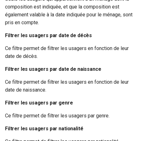
composition est indiquée, et que la composition est
Grouper les usagers par
centre
également valable à la date indiquée pour le ménage, sont
pris en compte.
Grouper les usagers par
Filtrer les usagers par date de décès
zone géographique (sur
base de l’adresse)
Ce filtre permet de filtrer les usagers en fonction de leur
date de décès.
Grouper les usagers par âge
Filtrer les usagers par date de naissance
Grouper les usagers par
Ce filtre permet de filtrer les usagers en fonction de leur
état matrimonial
date de naissance.
Filtrer les usagers par genre
Ce filtre permet de filtrer les usagers par genre.
Filtrer les usagers par nationalité