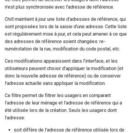
Filtrer les usagers par état
n’est plus synchronisée avec l’adresse de référence.
matrimonial
Chill maintient à jour une liste d’adresses de référence, qui
sont proposées lors de la saisie d’une adresse. Cette liste
Filtrer les usagers qui ont
est régulièrement mise à jour, et cela peut amener à ce que
une addresse de résidence
des adresses de référence soient changées: re-
chez un autre usager
numérotation de la rue, modification du code postal, etc.
Filtrer les usagers qui ont
Ces modifications apparaissent dans l’interface, et les
une addresse de résidence
utilisateurs peuvent choisir d’appliquer la modification (et
chez un tiers
donc la nouvelle adresse de référence) ou de conserver
l’adresse actuelle sans appliquer la modification.
Filtrer les usagers qui sont
décédés ou vivants à une
Ce filtre permet de filtrer les usagers en comparant
certaine date
l’adresse de leur ménage et l’adresse de référence qui a
été utilisée lors de la création. Seuls les usagers dont
Filtrer les usagers sans
l’adresse:
composition de ménage (ni
ménage)
soit diffère de l’adresse de référence utilisée lors de